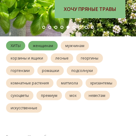
ХОЧУ ПРЯНЫЕ ТРАВЫ
ХИТЫ
женщинам
мужчинам
корзины и ящики
лесные
георгины
гортензии
ромашки
подсолнухи
комнатные растения
маттиола
хризантемы
сухоцветы
премиум
мох
невестам
искусственные