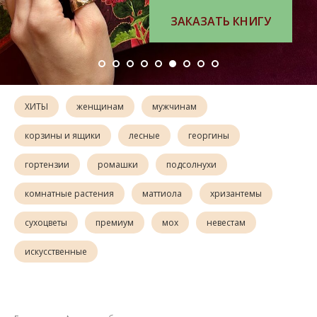
ЗАКАЗАТЬ КНИГУ
ХИТЫ
женщинам
мужчинам
корзины и ящики
лесные
георгины
гортензии
ромашки
подсолнухи
комнатные растения
маттиола
хризантемы
сухоцветы
премиум
мох
невестам
искусственные