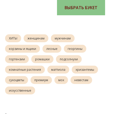
ВЫБРАТЬ БУКЕТ
ХИТЫ
женщинам
мужчинам
корзины и ящики
лесные
георгины
гортензии
ромашки
подсолнухи
комнатные растения
маттиола
хризантемы
сухоцветы
премиум
мох
невестам
искусственные