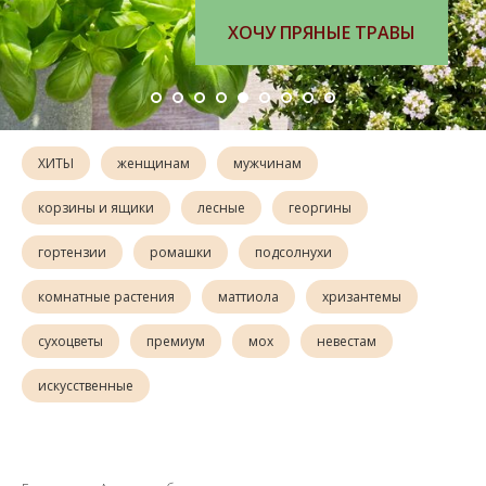
ХОЧУ ПРЯНЫЕ ТРАВЫ
ХИТЫ
женщинам
мужчинам
корзины и ящики
лесные
георгины
гортензии
ромашки
подсолнухи
комнатные растения
маттиола
хризантемы
сухоцветы
премиум
мох
невестам
искусственные