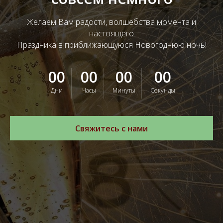
Желаем Вам радости, волшебства момента и
настоящего
Праздника в приближающуюся Новогоднюю ночь!
00
00
00
00
Дни
Часы
Минуты
Секунды
Свяжитесь с нами