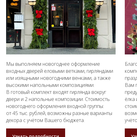
Мы выполняем новогоднее оформление
Благ
входных дверей еловыми ветками, гирляндами
комп
или изящными новогодними венками, а также
праз
высокими напольными композициями.
Вам 
В готовый комплект входят гирлянда вокруг
пред
двери и 2 напольные композиции. Стоимость
ёлка 
новогоднего оформления входной группы:
стои
от 45 тыс. рублей, возможны разные варианты
возм
декора с учётом Вашего бюджета.
учёт
Узнать подробности
Уз