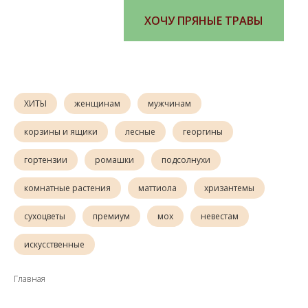
ХОЧУ ПРЯНЫЕ ТРАВЫ
ХИТЫ
женщинам
мужчинам
корзины и ящики
лесные
георгины
гортензии
ромашки
подсолнухи
комнатные растения
маттиола
хризантемы
сухоцветы
премиум
мох
невестам
искусственные
Главная