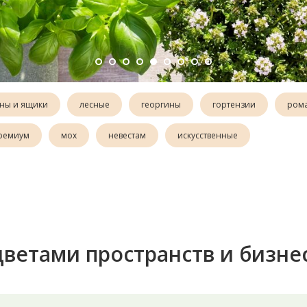
ны и ящики
лесные
георгины
гортензии
ром
ремиум
мох
невестам
искусственные
ветами пространств и бизне