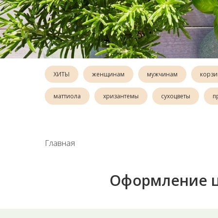
ХИТЫ
женщинам
мужчинам
корзи
маттиола
хризантемы
сухоцветы
п
Главная
Оформление ц