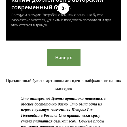
современный букет.
Беседуем в студии Зверобой о том, как с помощью букета
рассказать о чувствах, удивить и порадовать получателя и при
этом остаться в тренде.
Наверх
Праздничный букет с артишоками: идеи и лайфхаки от наших
мастеров
Это интересно!
Цветы артишока появились в
Москве достаточно давно. Это была одна из
первых культур, завезенных Петром I из
Голландии в Россию. Она практически сразу
стала считаться деликатесом. Сочные плоды
пришлись настолько по вкусу русской знати,