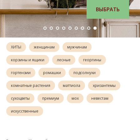
ВЫБРАТЬ
ХИТЫ
женщинам
мужчинам
корзины и ящики
лесные
георгины
гортензии
ромашки
подсолнухи
комнатные растения
маттиола
хризантемы
сухоцветы
премиум
мох
невестам
искусственные