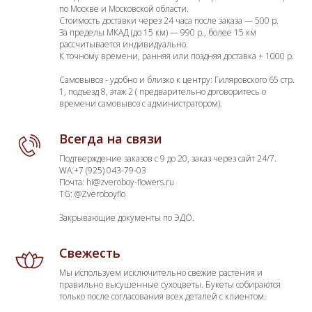
по Москве и Московской области.
Стоимость доставки через 24 часа после заказа — 500 р.
За пределы МКАД (до 15 км) — 990 р., более 15 км
рассчитывается индивидуально.
К точному времени, ранняя или поздняя доставка + 1000 р.
Самовывоз - удобно и близко к центру: Гиляровского 65 стр.
1, подъезд 8, этаж 2 ( предварительно договоритесь о
времени самовывоз с администратором).
Всегда на связи
Подтверждение заказов с 9 до 20, заказ через сайт 24/7.
WA:+7 (925) 043-79-03
Почта: hi@zveroboy-flowers.ru
TG: @Zveroboyflo
Закрывающие документы по ЭДО.
Свежесть
Мы используем исключительно свежие растения и
правильно высушенные сухоцветы. Букеты собираются
только после согласования всех деталей с клиентом.