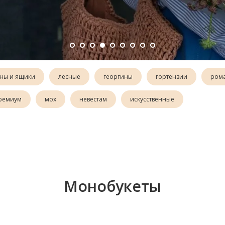
ны и ящики
лесные
георгины
гортензии
ром
ремиум
мох
невестам
искусственные
Монобукеты