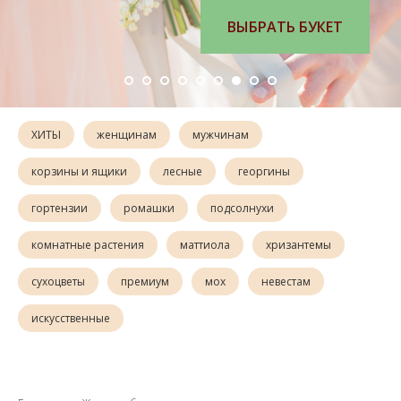
ВЫБРАТЬ
ХИТЫ
женщинам
мужчинам
корзины и ящики
лесные
георгины
гортензии
ромашки
подсолнухи
комнатные растения
маттиола
хризантемы
сухоцветы
премиум
мох
невестам
искусственные