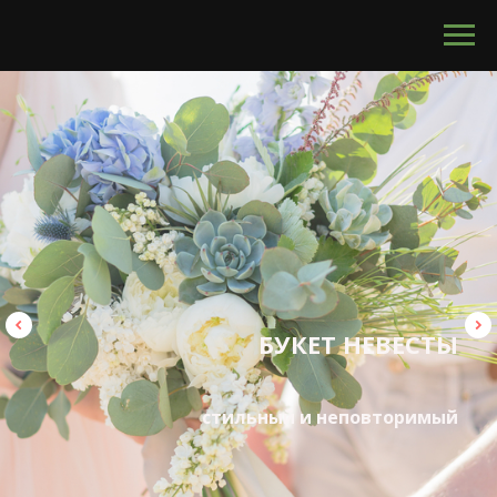
calltouch code
УКРАСЬ СВОЕ ПРОСТРАНСТВО
красота не завянет