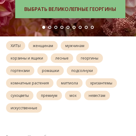
ВЫБРАТЬ ВЕЛИКОЛЕПНЫЕ ГЕОРГИНЫ
ВЫБРАТЬ БУКЕТ
ХИТЫ
женщинам
мужчинам
корзины и ящики
лесные
георгины
гортензии
ромашки
подсолнухи
комнатные растения
маттиола
хризантемы
сухоцветы
премиум
мох
невестам
искусственные