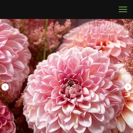
calltouch code
БУКЕТЫ
С МУЖСКИМ ХАРАКТЕРОМ