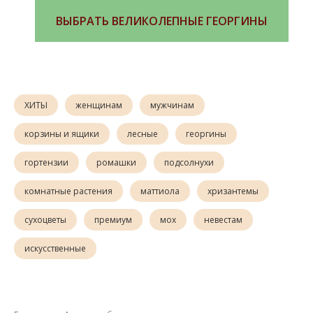
ВЫБРАТЬ ВЕЛИКОЛЕПНЫЕ ГЕОРГИНЫ
ХИТЫ
женщинам
мужчинам
корзины и ящики
лесные
георгины
гортензии
ромашки
подсолнухи
комнатные растения
маттиола
хризантемы
сухоцветы
премиум
мох
невестам
искусственные