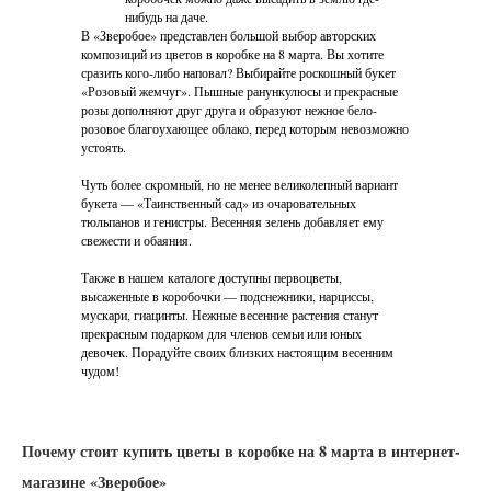
нибудь на даче.
В «Зверобое» представлен большой выбор авторских
композиций из цветов в коробке на 8 марта. Вы хотите
сразить кого-либо наповал? Выбирайте роскошный букет
«Розовый жемчуг». Пышные ранункулюсы и прекрасные
розы дополняют друг друга и образуют нежное бело-
розовое благоухающее облако, перед которым невозможно
устоять.
Чуть более скромный, но не менее великолепный вариант
букета — «Таинственный сад» из очаровательных
тюльпанов и генистры. Весенняя зелень добавляет ему
свежести и обаяния.
Также в нашем каталоге доступны первоцветы,
высаженные в коробочки — подснежники, нарциссы,
мускари, гиацинты. Нежные весенние растения станут
прекрасным подарком для членов семьи или юных
девочек. Порадуйте своих близких настоящим весенним
чудом!
Почему стоит купить цветы в коробке на 8 марта в интернет-
магазине «Зверобое»