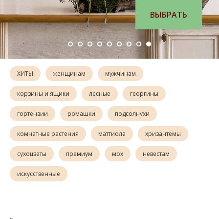
ВЫБРАТЬ
ХИТЫ
женщинам
мужчинам
корзины и ящики
лесные
георгины
гортензии
ромашки
подсолнухи
комнатные растения
маттиола
хризантемы
сухоцветы
премиум
мох
невестам
искусственные