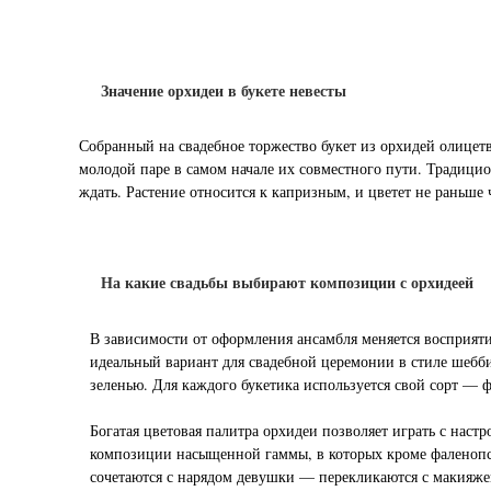
Значение орхидеи в букете невесты
Собранный на свадебное торжество букет из орхидей олицетв
молодой паре в самом начале их совместного пути. Традицио
ждать. Растение относится к капризным, и цветет не раньше 
На какие свадьбы выбирают композиции с орхидеей
В зависимости от оформления ансамбля меняется восприятие
идеальный вариант для свадебной церемонии в стиле шебб
зеленью. Для каждого букетика используется свой сорт —
Богатая цветовая палитра орхидеи позволяет играть с наст
композиции насыщенной гаммы, в которых кроме фаленопсис
сочетаются с нарядом девушки — перекликаются с макияже