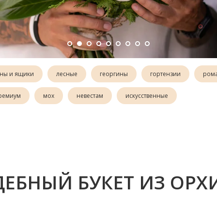
ны и ящики
лесные
георгины
гортензии
ром
ремиум
мох
невестам
искусственные
ДЕБНЫЙ БУКЕТ ИЗ ОРХ