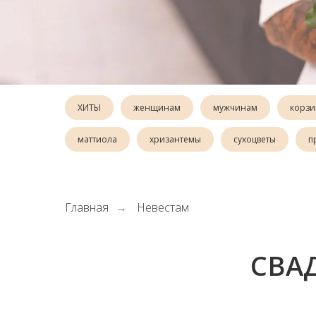
ХИТЫ
женщинам
мужчинам
корзи
маттиола
хризантемы
сухоцветы
п
Главная
Невестам
→
СВА