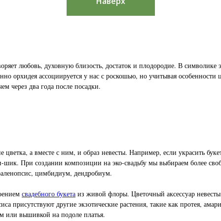
Наверх
оряет любовь, духовную близость, достаток и плодородие. В символике э
нно орхидея ассоциируется у нас с роскошью, но учитывая особенности ц
чем через два года после посадки.
 цветка, а вместе с ним, и образ невесты. Например, если украсить бу
и-шик. При создании композиции на эко-свадьбу мы выбираем более сво
 фаленопсис, цимбидиум, дендробиум.
роением
свадебного букета
из живой флоры. Цветочный аксессуар невесты 
а присутствуют другие экзотические растения, такие как протея, амарил
м или вышивкой на подоле платья.