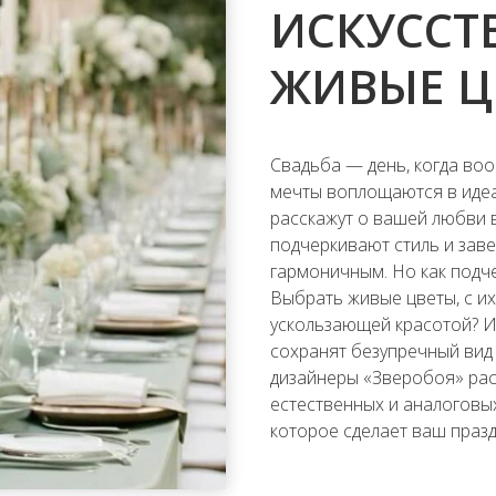
ИСКУССТ
ЖИВЫЕ Ц
Свадьба — день, когда во
мечты воплощаются в идеа
расскажут о вашей любви в
подчеркивают стиль и заве
гармоничным. Но как подче
Выбрать живые цветы, с и
ускользающей красотой? И
сохранят безупречный вид 
дизайнеры «Зверобоя» рас
естественных и аналоговы
которое сделает ваш праз