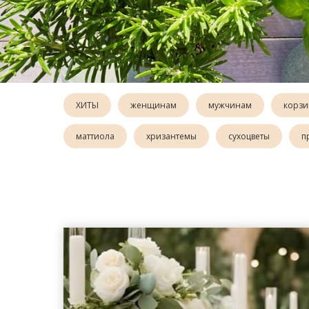
ХИТЫ
женщинам
мужчинам
корзи
маттиола
хризантемы
сухоцветы
п