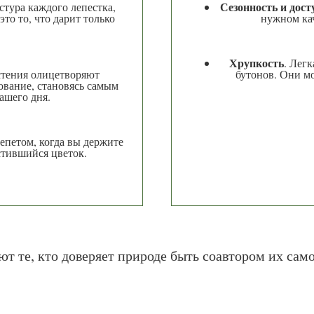
Сезонность и дост
стура каждого лепестка,
то то, что дарит только
нужном кач
Хрупкость
. Лег
стения олицетворяют
бутонов. Они м
ование, становясь самым
ашего дня.
репетом, когда вы держите
стившийся цветок.
т те, кто доверяет природе быть соавтором их само