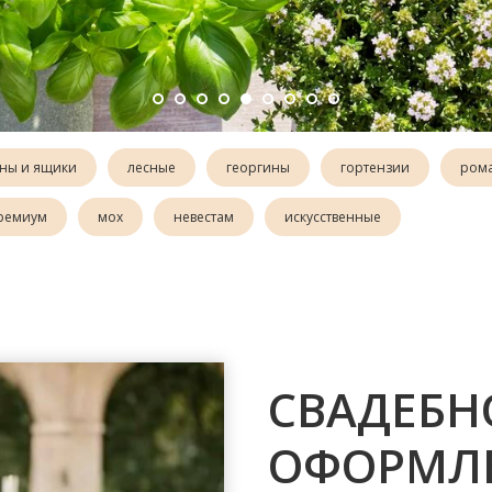
ны и ящики
лесные
георгины
гортензии
ром
ремиум
мох
невестам
искусственные
СВАДЕБН
ОФОРМЛЕ