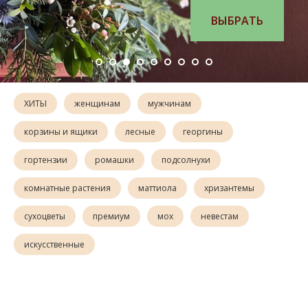
ВЫБРАТЬ ПОЛЮШКО
ХИТЫ
женщинам
мужчинам
корзины и ящики
лесные
георгины
гортензии
ромашки
подсолнухи
комнатные растения
маттиола
хризантемы
сухоцветы
премиум
мох
невестам
искусственные