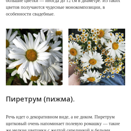
большие цветки — иногда до 12 см в диаметре. Из таких
цветов получаются чудесные монокомпозиции, в
особенности свадебные.
Пиретрум (пижма).
Речь идет о декоративном виде, а не диком. Пиретрум
щитковый очень напоминает полевую ромашку — такие
же мелкие цветочки с желтой серединкой и белыми