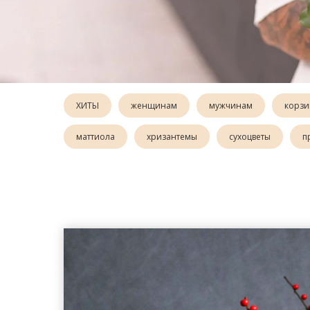
ХИТЫ
женщинам
мужчинам
корзи
маттиола
хризантемы
сухоцветы
п