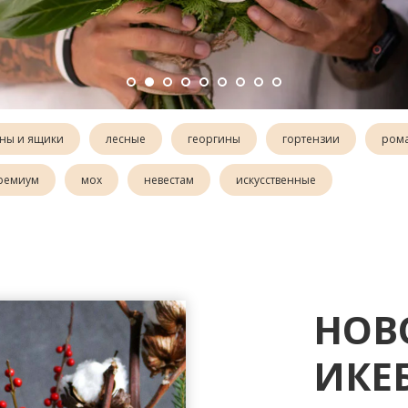
ны и ящики
лесные
георгины
гортензии
ром
ремиум
мох
невестам
искусственные
НОВ
ИКЕ