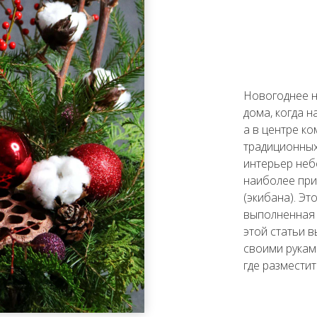
Новогоднее н
дома, когда 
а в центре к
традиционных
интерьер неб
наиболее при
(экибана). Э
выполненная 
этой статьи в
своими рукам
где размести