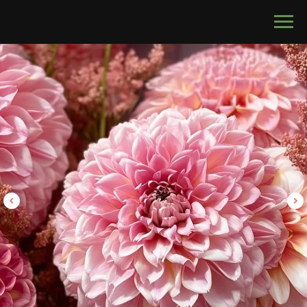
calltouch code
БУКЕТЫ
С МУЖСКИМ ХАРАКТЕРОМ