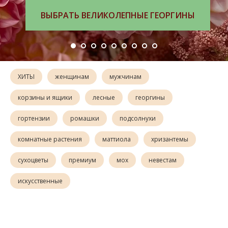
ВЫБРАТЬ БУКЕТ
ХИТЫ
женщинам
мужчинам
корзины и ящики
лесные
георгины
гортензии
ромашки
подсолнухи
комнатные растения
маттиола
хризантемы
сухоцветы
премиум
мох
невестам
искусственные