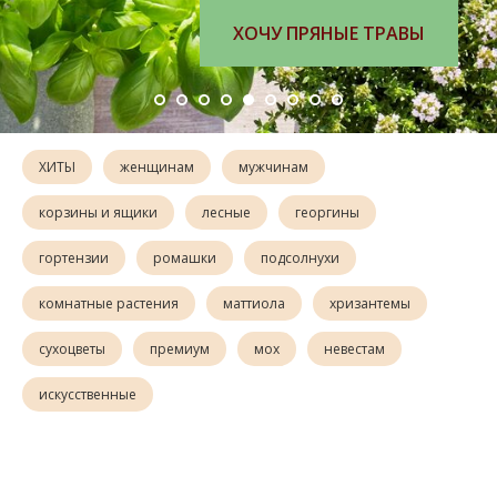
ХОЧУ ПРЯНЫЕ ТРАВЫ
ХИТЫ
женщинам
мужчинам
корзины и ящики
лесные
георгины
гортензии
ромашки
подсолнухи
комнатные растения
маттиола
хризантемы
сухоцветы
премиум
мох
невестам
искусственные