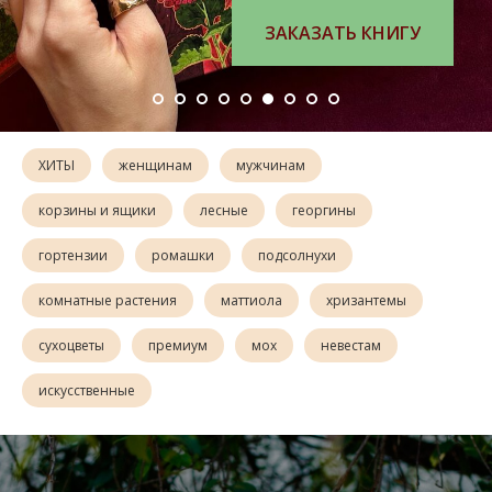
ВЫБРАТЬ БУКЕТ
ХИТЫ
женщинам
мужчинам
корзины и ящики
лесные
георгины
гортензии
ромашки
подсолнухи
комнатные растения
маттиола
хризантемы
сухоцветы
премиум
мох
невестам
искусственные