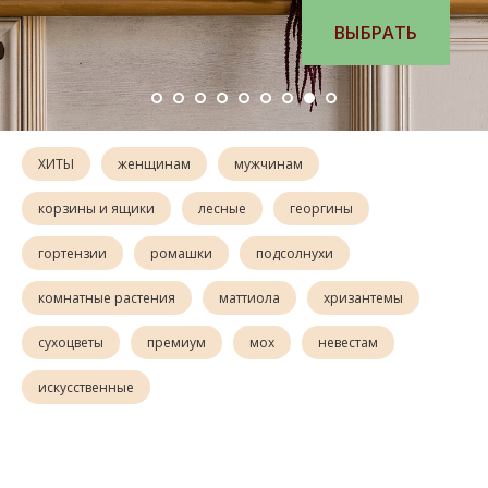
ВЫБРАТЬ
ХИТЫ
женщинам
мужчинам
корзины и ящики
лесные
георгины
гортензии
ромашки
подсолнухи
комнатные растения
маттиола
хризантемы
сухоцветы
премиум
мох
невестам
искусственные