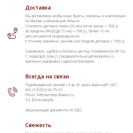
Доставка
Мы доставляем необычные букеты, корзины и композиции
по Москве и Московской области.
Стоимость доставки через 24 часа после заказа — 500 р.
За пределы МКАД (до 15 км) — 990 р., более 15 км
рассчитывается индивидуально.
К точному времени, ранняя или поздняя доставка + 1000 р.
Самовывоз - удобно и близко к центру: Гиляровского 65 стр.
1, подъезд 8, этаж 2 ( предварительно договоритесь о
времени самовывоз с администратором).
Всегда на связи
Подтверждение заказов с 9 до 20, заказ через сайт 24/7.
WA:+7 (925) 043-79-03
Почта: hi@zveroboy-flowers.ru
TG: @Zveroboyflo
Закрывающие документы по ЭДО.
Свежесть