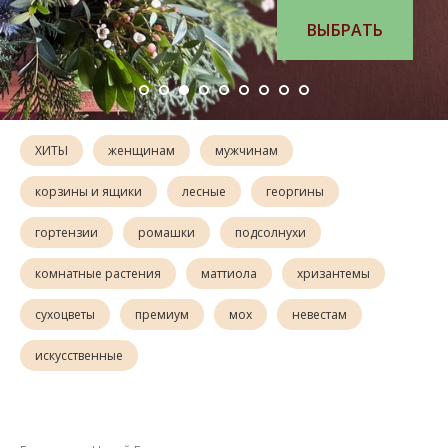
ВЫБРАТЬ
ХИТЫ
женщинам
мужчинам
корзины и ящики
лесные
георгины
гортензии
ромашки
подсолнухи
комнатные растения
маттиола
хризантемы
сухоцветы
премиум
мох
невестам
искусственные