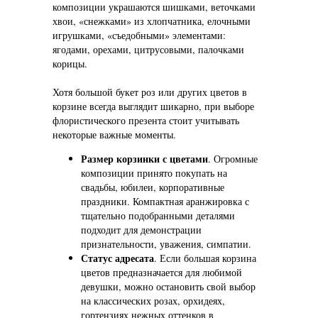
композиции украшаются шишками, веточками
хвои, «снежками» из хлопчатника, елочными
игрушками, «съедобными» элементами:
ягодами, орехами, цитрусовыми, палочками
корицы.
Хотя большой букет роз или других цветов в
корзине всегда выглядит шикарно, при выборе
флористического презента стоит учитывать
некоторые важные моменты.
Размер корзинки с цветами
. Огромные
композиции принято покупать на
свадьбы, юбилеи, корпоративные
праздники. Компактная аранжировка с
тщательно подобранными деталями
подходит для демонстрации
признательности, уважения, симпатии.
Статус адресата
. Если большая корзина
цветов предназначается для любимой
девушки, можно остановить свой выбор
на классических розах, орхидеях,
гортензиях нежных оттенков в