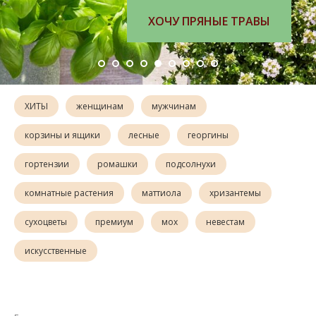
ЗАКАЗАТЬ КНИГУ
ХИТЫ
женщинам
мужчинам
корзины и ящики
лесные
георгины
гортензии
ромашки
подсолнухи
комнатные растения
маттиола
хризантемы
сухоцветы
премиум
мох
невестам
искусственные