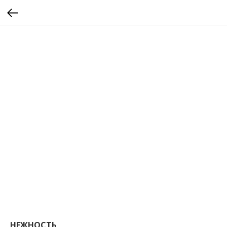
calltouch code
НЕЖНОСТЬ