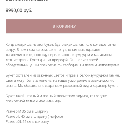
8990,00
руб.
В КОРЗИНУ
Когда смотришь на этот букет, будто видишь как поле колышется на
ветру. В нем нежатся ромашки, то тут, то там выглядывают
тысячелистники, повсюду переливаются изумрудом и малахитом
летние травы. Букет дышит природой. Он шепчет своей
обладательнице: Ты прекрасна. ты свободна. Ты легка и неповторима!
Букет составлен из сезонных цветов и трав в бело-изумрудной гамме.
Цветы могут быть заменены на наше усмотрение в зависимости от
сезона. Мы обязательно сохраняем роскошный вид и характер букета.
Букет такой нежный и полный творческих задумок, как сердце
прекрасной летней именинницы.
Размер М 35 см в ширину
Размер L 45 см в ширину ( на фото)
Размер XL 55 см в ширину